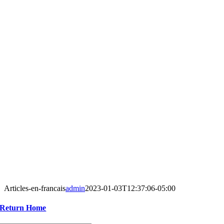
Articles-en-francais
admin
2023-01-03T12:37:06-05:00
Return Home