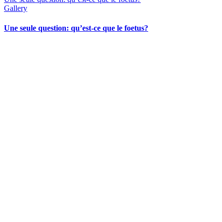
Gallery
Une seule question: qu’est-ce que le foetus?
CONTACT US
204 – 1695 Bank St. Ottawa,
Ontario K1V 7Z3
613.798.4494
info@actionlife.org