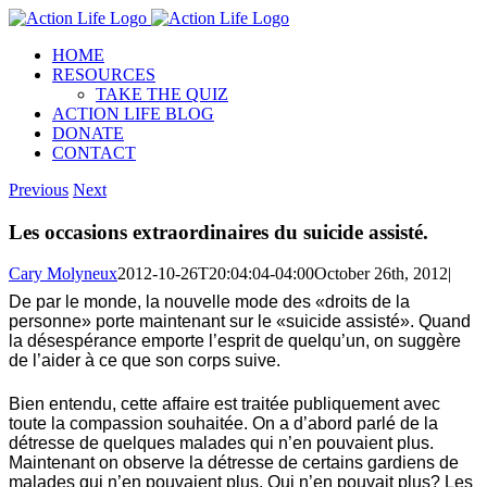
Skip
to
HOME
content
RESOURCES
TAKE THE QUIZ
ACTION LIFE BLOG
DONATE
CONTACT
Previous
Next
Les occasions extraordinaires du suicide assisté.
Cary Molyneux
2012-10-26T20:04:04-04:00
October 26th, 2012
|
De par le monde, la nouvelle mode des «droits de la
personne» porte maintenant sur le «suicide assisté». Quand
la désespérance emporte l’esprit de quelqu’un, on suggère
de l’aider à ce que son corps suive.
Bien entendu, cette affaire est traitée publiquement avec
toute la compassion souhaitée. On a d’abord parlé de la
détresse de quelques malades qui n’en pouvaient plus.
Maintenant on observe la détresse de certains gardiens de
malades qui n’en pouvaient plus. Qui n’en pouvait plus? Les