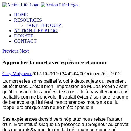
Skip
to
HOME
content
RESOURCES
TAKE THE QUIZ
ACTION LIFE BLOG
DONATE
CONTACT
Previous
Next
Approcher la mort avec espérance et amour
Cary Molyneux
2012-10-26T20:24:45-04:00
October 26th, 2012
|
La mort et les soins palliatifs, voilà deux sujets qui semblent
plutôt tristes. C’était bien l’impression de M. Jos Potvin avant
qui’il consacre les années de sa retraite à travailler aux soins
palliatifs comme bénévole. Il voulait éviter à son âge le genre
de bénévolat qui lui ferait rencontrer des mourants qui lui
rappelleraient que son heure n’était pas loin.
Ses expériences dans divers hôpitaux nous relate l’auteur
d’un livret intitulé &laquo;La présence du Seigneur au chevet
des mourants&raquo; lui ont fait découvrir un monde où